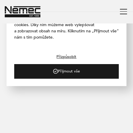
Respektujeme vaše soukromí
Aby naše stránka fungovala co nejlépe, používáme
cookies. Díky nim můžeme web vylepšovat
a zobrazovat obsah na míru. Kliknutím na „Přijmout vše“
nám s tím pomůžete.
Galerie projektů
Přizpůsobit
Podívejte se, jak povrchy působí
v prostoru
Přijmout vše
PRODUKT
UMÍSTĚNÍ
Zobrazeno
1
z
1
výsledků
TAG TEXT HERE