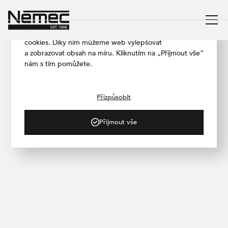
Respektujeme vaše soukromí
Aby naše stránka fungovala co nejlépe, používáme
cookies. Díky nim můžeme web vylepšovat
a zobrazovat obsah na míru. Kliknutím na „Přijmout vše“
nám s tím pomůžete.
/ PROJEKTY
T-Mobile Praha, Letňany
Přizpůsobit
Přijmout vše