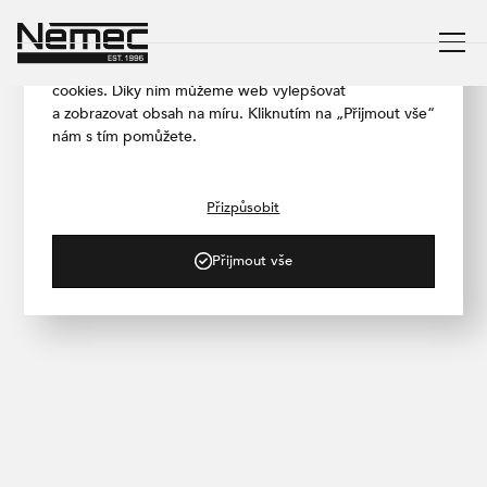
Respektujeme vaše soukromí
Aby naše stránka fungovala co nejlépe, používáme
cookies. Díky nim můžeme web vylepšovat
a zobrazovat obsah na míru. Kliknutím na „Přijmout vše“
nám s tím pomůžete.
/ PROJEKTY
2PEAKS
Přizpůsobit
Přijmout vše