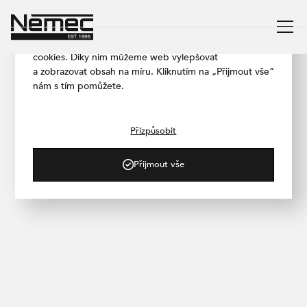
Respektujeme vaše soukromí
Aby naše stránka fungovala co nejlépe, používáme
cookies. Díky nim můžeme web vylepšovat
a zobrazovat obsah na míru. Kliknutím na „Přijmout vše“
nám s tím pomůžete.
/ PROJEKTY
Top Tank, Domažlice
Přizpůsobit
Přijmout vše