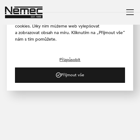
Respektujeme vaše soukromí
Aby naše stránka fungovala co nejlépe, používáme
cookies. Díky nim můžeme web vylepšovat
a zobrazovat obsah na míru. Kliknutím na „Přijmout vše“
nám s tím pomůžete.
/ PROJEKTY
Rituals, Westfield
Chodov
Přizpůsobit
Přijmout vše