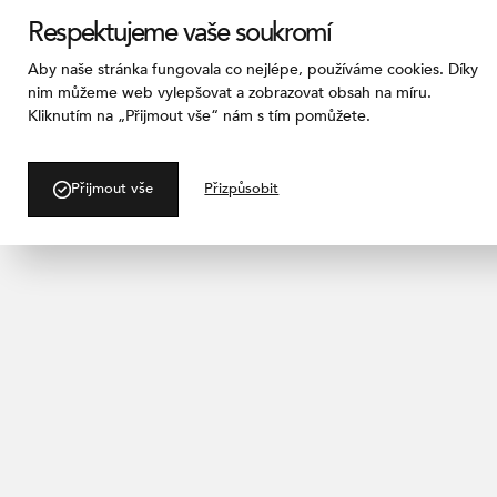
Respektujeme vaše soukromí
Aby naše stránka fungovala co nejlépe, používáme cookies. Díky
nim můžeme web vylepšovat a zobrazovat obsah na míru.
Kliknutím na „Přijmout vše“ nám s tím pomůžete.
/ PROJEKTY
AFI Butter
Přijmout vše
Přizpůsobit