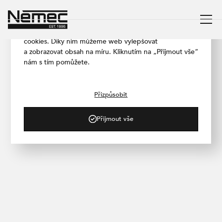
Respektujeme vaše soukromí
Aby naše stránka fungovala co nejlépe, používáme
cookies. Díky nim můžeme web vylepšovat
a zobrazovat obsah na míru. Kliknutím na „Přijmout vše“
nám s tím pomůžete.
/ PROJEKTY
RD Moravany
Přizpůsobit
Přijmout vše