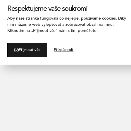
Respektujeme vaše soukromí
Aby naše stránka fungovala co nejlépe, používáme cookies. Díky
nim můžeme web vylepšovat a zobrazovat obsah na míru.
Kliknutím na „Přijmout vše“ nám s tím pomůžete.
/ PRODUKTY
Imitace 
Přijmout vše
Přizpůsobit
Junior