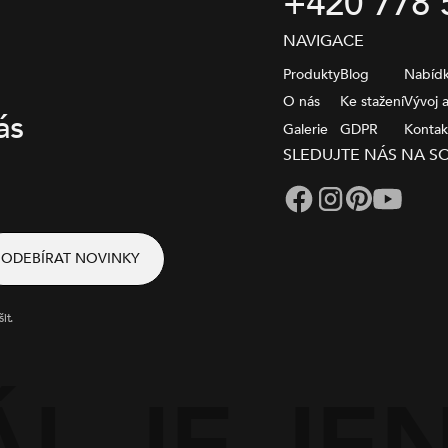
+420 778 
NAVIGACE
Produkty
Blog
Nabídk
O nás
Ke stažení
Vývoj 
ás
Galerie
GDPR
Kontak
SLEDUJTE NÁS NA SO
it.