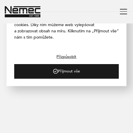
Respektujeme vaše soukromí
Aby naše stránka fungovala co nejlépe, používáme
cookies. Díky nim můžeme web vylepšovat
a zobrazovat obsah na míru. Kliknutím na „Přijmout vše“
nám s tím pomůžete.
/ PRODUKTY
Mechy
Přizpůsobit
Řešení, které dává prostoru charakter
Přijmout vše